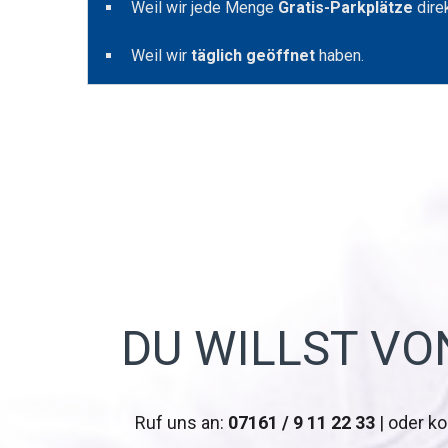
Weil wir jede Menge
Gratis-Parkplätze
dire
Weil wir
täglich geöffnet
haben.
DU WILLST VO
Ruf uns an:
07161 / 9 11 22 33
| oder ko