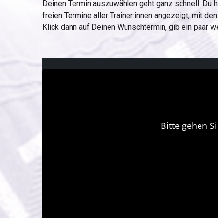
Deinen Termin auszuwählen geht ganz schnell: Du ha
freien Termine aller Trainer:innen angezeigt, mit d
Klick dann auf Deinen Wunschtermin, gib ein paar wen