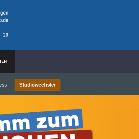
HEN
ess
Studiowechsler