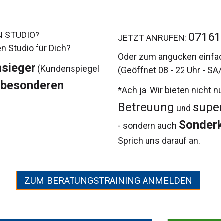
N STUDIO?
07161 
JETZT ANRUFEN:
n Studio für Dich?
Oder zum angucken einfa
nsieger
(Kundenspiegel
(Geöffnet 08 - 22 Uhr - SA/
besonderen
*Ach ja: Wir bieten nicht 
Betreuung
supe
und
Sonderk
- sondern auch
Sprich uns darauf an.
ZUM BERATUNGSTRAINING ANMELDEN