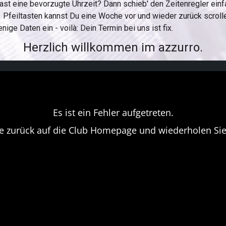
st eine bevorzugte Uhrzeit? Dann schieb' den Zeitenregler einf
en Pfeiltasten kannst Du eine Woche vor und wieder zurück scroll
ige Daten ein - voilà: Dein Termin bei uns ist fix.
Herzlich willkommen im azzurro.