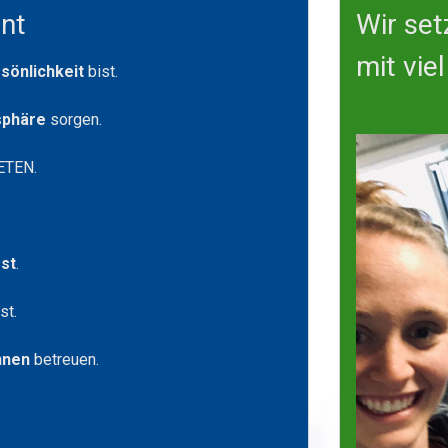
nt
Wir set
mit vie
sönlichkeit
bist.
sphäre
sorgen.
ETEN.
gst
.
st.
innen
betreuen.